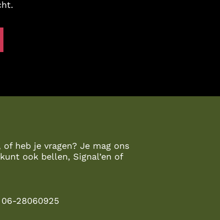
cht.
, of heb je vragen? Je mag ons
kunt ook bellen, Signal’en of
: 06-28060925