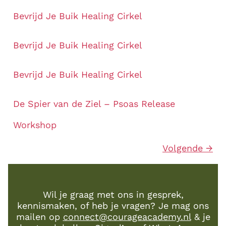
Bevrijd Je Buik Healing Cirkel
Bevrijd Je Buik Healing Cirkel
Bevrijd Je Buik Healing Cirkel
De Spier van de Ziel – Psoas Release
Workshop
Volgende
→
Wil je graag met ons in gesprek,
kennismaken, of heb je vragen? Je mag ons
mailen op
connect@courageacademy.nl
& je