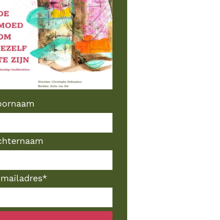
oornaam
chternaam
-mailadres
*