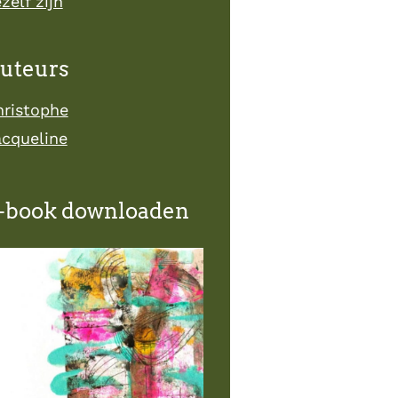
zelf zijn
uteurs
hristophe
acqueline
-book downloaden