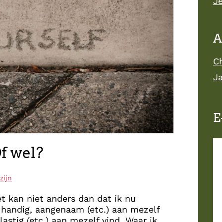
Je
A
C
J
E
Of wel?
zijn
t kan niet anders dan dat ik nu
 handig, aangenaam (etc.) aan mezelf
lastig (etc.) aan mezelf vind. Waar ik