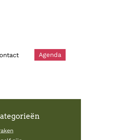
Agenda
ontact
ategorieën
raken