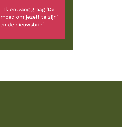
Ik ontvang graag ‘De 
moed om jezelf te zijn’ 
en de nieuwsbrief         